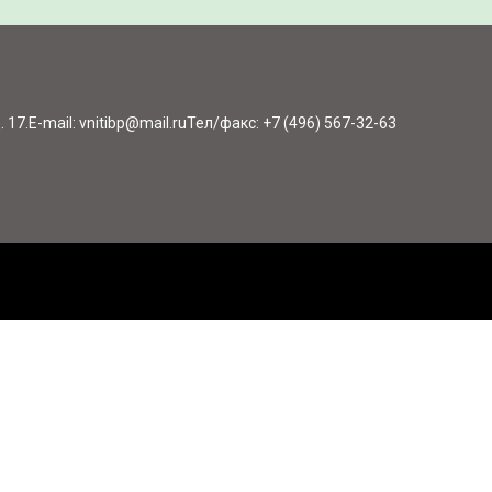
 17.
E-mail: vnitibp@mail.ru
Тел/факс: +7 (496) 567-32-63